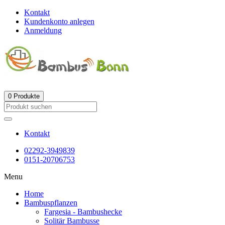
Kontakt
Kundenkonto anlegen
Anmeldung
0
Produkte
Kontakt
02292-3949839
0151-20706753
Menu
Home
Bambuspflanzen
Fargesia - Bambushecke
Solitär Bambusse