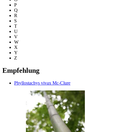
P
Q
R
S
T
U
V
W
X
Y
Z
Empfehlung
Phyllostachys vivax Mc-Clure