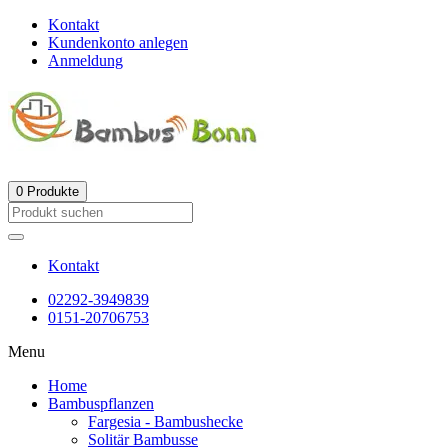
Kontakt
Kundenkonto anlegen
Anmeldung
0
Produkte
Kontakt
02292-3949839
0151-20706753
Menu
Home
Bambuspflanzen
Fargesia - Bambushecke
Solitär Bambusse