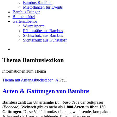
Bambus Raritäten
Mietpflanzen für Events
Bambus Dünger
Blumenkübel
Gartenzubehör
Wurzelsperre
Pflanzstäbe aus Bambus
Sichtschutz aus Bambus
Sichtschutz aus Kunststoff
Thema Bambuslexikon
Informationen zum Thema
Thema mit Anfangsbuchstaben: A
Paul
Arten & Gattungen von Bambus
Bambus
zählt zur Unterfamilie
Bambusoideae
der Süßgräser
(
Poaceae
). Weltweit gibt es mehr als
1.800 Arten in über 130
Gattungen
. Diese Vielfalt umfasst horstig wachsende, kompakte
Arten und stark ausläuferbildende Typen mit enormer