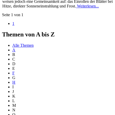
weisen jedoch eine Gemeinsamkeit auf: das Einrollen der Blätter bei
Hitze, direkter Sonneneinstrahlung und Frost.
Weiterlesen...
Seite 1 von 1
1
Themen von A bis Z
Alle Themen
A
B
C
D
E
F
G
H
I
J
K
L
M
N
O