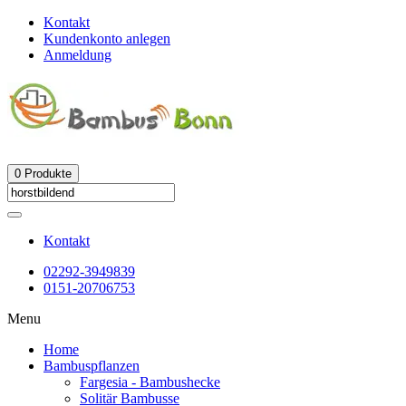
Kontakt
Kundenkonto anlegen
Anmeldung
0
Produkte
Kontakt
02292-3949839
0151-20706753
Menu
Home
Bambuspflanzen
Fargesia - Bambushecke
Solitär Bambusse