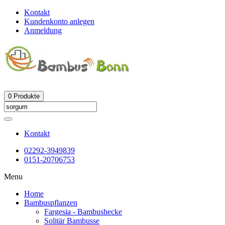
Kontakt
Kundenkonto anlegen
Anmeldung
0
Produkte
Kontakt
02292-3949839
0151-20706753
Menu
Home
Bambuspflanzen
Fargesia - Bambushecke
Solitär Bambusse